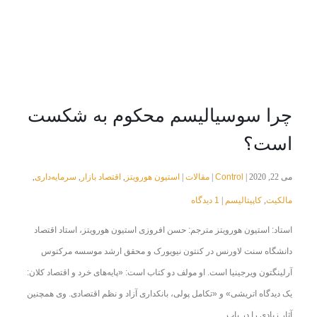
چرا سوسیالیسم محکوم به شکست
است؟
Control
مقالات
استیون هورویتز
اقتصاد بازار
سرمایه‌داری
می 22, 2020 |
|
|
,
,
,
مالکیت
کاپیتالیسم
1 دیدگاه
|
,
استاد: استیون هورویتز مترجم: حسن افروزی استیون هورویتز، استاد اقتصاد
دانشگاه سنت لاورنس در کنتون نیویورک و محقق ارشد موسسه مرکتوس
آرلینگتون ویرجینیا است. او مولف دو کتاب است: «پایه‌های خرد و اقتصاد کلان:
یک دیدگاه اتریشی» و «تکامل پولی، بانکداری آزاد و نظم اقتصادی. وی همچنین
آثار زیادی را در باب...