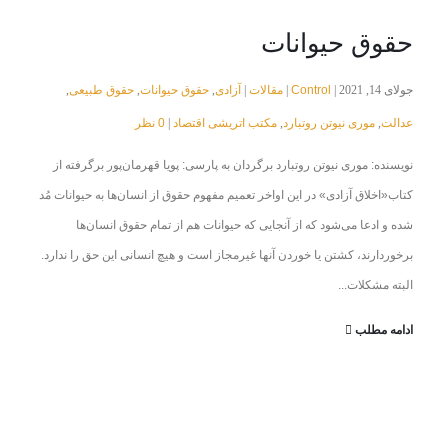
حقوق حیوانات
Control
مقالات
آزادی
حقوق حیوانات
حقوق طبیعی
جولای 14, 2021 |
|
|
,
,
,
عدالت
موری نیوتن روتبارد
مکتب اتریشی اقتصاد
0 نظر
|
,
,
نویسنده: موری نیوتن روتبارد برگردان به پارسی: پویا قهرمان‌پور برگرفته از
کتاب«اخلاق آزادی» در این اواخر تعمیم مفهوم حقوق از انسان‌ها به حیوانات مُد
شده و ادعا می‌شود که از آنجایی که حیوانات هم از تمام حقوق انسان‌ها
برخوردارند، کشتن یا خوردن آنها غیرمجاز است و هیچ انسانی این حق را ندارد.
البته مشکلات...
ادامه مطلب