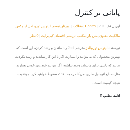
پایانی بر کنترل
Control
مقالات
لیبرتارینیسم
لینوس توروالدز
لینوکس
آوریل 14, 2021 |
|
|
,
,
,
مالکیت معنوی
متن باز
مکتب اتریشی اقتصاد
کپی‌رایت
0 نظر
|
,
,
,
نویسنده:
لینوس توروالدز
مترجم:Jadi راه ماندن و رشد کردن، این است که
بهترین محصولی که می‌توانید را بسازید. اگر با این کار نماندید و رشد نکردید،
بدانید که دلیلی برای ماندتان وجود نداشته. اگر نتوانید خودروی خوبی بسازید،
مثل صنایع اتومبیل‌سازی آمریکا در دهه ۱۹۷۰، سقوط خواهید کرد. موفقیت،
نتیجه کیفیت است...
ادامه مطلب