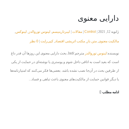
دارایی معنوی
Control
مقالات
لیبرتارینیسم
لینوس توروالدز
لینوکس
ژانویه 12, 2021 |
|
|
,
,
,
مالکیت معنوی
متن باز
مکتب اتریشی اقتصاد
کپی‌رایت
0 نظر
|
,
,
,
نویسنده:
لینوس توروالدز
مترجم:Jadi بحث دارایی معنوی این روزها آن قدر داغ
است که بعید است به اتاقی داخل شوم و پوستری یا نوشته‌ای در حمایت از یکی
از طرفین بحث در آن‌جا نصب نشده باشد. بعضی‌ها فکر می‌کنند که امتیازنامه‌ها
یا دیگر قوانین حمایت از مالکیت‌های معنوی باعث تباهی و فساد...
ادامه مطلب