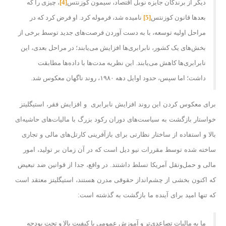
دیگر از برندگان جایزه نوبل اقتصاد، سیمون کوزنتس
[4]
، چیزی را که
بعدها قانون کوزنتس
[5]
نامیده شد، فرموله کرد. او فرض کرد که در
مراحل اولیه توسعه، با به دست آوردن فرصت‌های جدید توسط برخی از
بخش‌های یک کشور، نابرابری‌ها افزایش می‌یابند؛ در مراحل بعدی، این
نابرابری‌ها کاهش می‌یابند. این نظریه مدت‌ها با داده‌ها مطابقت
داشت؛ اما سپس، حدود اوایل دهه ۱۹۸۰، روند ناگهان معکوس شد.
برای معکوس کردن این روند افزایش نابرابری و افزایش فقر، ​​استیگلیتز
خواستار بازگشت به سیاست‌های دوران رکود بزرگ با مالیات‌های حاشیه‌ای
بالا و استفاده از ساختار نظارتی برای بازآفرینی کارتل‌های مالی و تجاری
ساخته شده توسط مقررات نیو دیل است که در آن زمان بر تولید، امور
مالی و حمل‌ونقل آمریکا تسلط داشتند. در واقع، جدا از قوانین ضد تبعیض
که اکنون بخشی از چشم‌انداز حقوقی مدرن هستند، استیگلیتز معتقد است
که تنها امید برای آینده ما بازگشت به گذشته است:
ما به مالیات تصاعدی‌تر و آموزش عمومی با کیفیت بالا و تحت بودجه