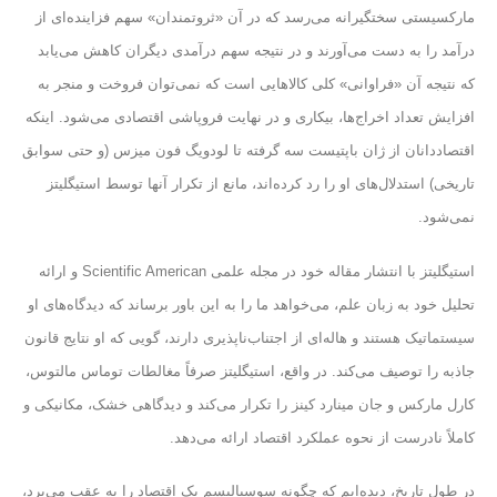
مارکسیستی سختگیرانه می‌رسد که در آن «ثروتمندان» سهم فزاینده‌ای از
درآمد را به دست می‌آورند و در نتیجه سهم درآمدی دیگران کاهش می‌یابد
که نتیجه آن «فراوانی» کلی کالاهایی است که نمی‌توان فروخت و منجر به
افزایش تعداد اخراج‌ها، بیکاری و در نهایت فروپاشی اقتصادی می‌شود. اینکه
اقتصاددانان از ژان باپتیست سه گرفته تا لودویگ فون میزس (و حتی سوابق
تاریخی) استدلال‌های او را رد کرده‌اند، مانع از تکرار آنها توسط استیگلیتز
نمی‌شود.
استیگلیتز با انتشار مقاله خود در مجله علمی Scientific American و ارائه
تحلیل خود به زبان علم، می‌خواهد ما را به این باور برساند که دیدگاه‌های او
سیستماتیک هستند و هاله‌ای از اجتناب‌ناپذیری دارند، گویی که او نتایج قانون
جاذبه را توصیف می‌کند. در واقع، استیگلیتز صرفاً مغالطات توماس مالتوس،
کارل مارکس و جان مینارد کینز را تکرار می‌کند و دیدگاهی خشک، مکانیکی و
کاملاً نادرست از نحوه عملکرد اقتصاد ارائه می‌دهد.
در طول تاریخ، دیده‌ایم که چگونه سوسیالیسم یک اقتصاد را به عقب می‌برد،