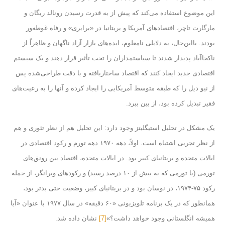
این موضوع استفاده می‌کند که پیش از به قدرت رسیدن رونالد ریگان و
مارگارت تاچر، اقتصادهای آمریکا و بریتانیا در «برابری» و رفاه غوطه‌ور
بودند. بااین‌حال، به دلایلی نامعلوم، ایده‌های بازار آزاد ناگهان و ظاهراً از
ناکجاآباد پدیدار شدند تا سیاستمداران را تحت تأثیر قرار دهند و یک سیستم
اقتصادی جدید ایجاد کنند که اقتصاد ساختاریافته و با دقت طراحی‌شده پس
از نیو دیل را که طبقه متوسط ​​آمریکایی را ایجاد کرده و آنها را به رعیت‌های
فقیر تبدیل کرده بود، از بین ببرد.
یک مشکل در تحلیل استیگلیتز وجود دارد: این تحلیل هم از نظر تئوری و هم
از نظر تجربی اشتباه است. اولاً، دهه ۱۹۷۰ دهه تورم و رکود اقتصادی در
ایالات متحده و بریتانیای کبیر بود. در ایالات متحده، اقتصاد بین رونق‌های
تورمی (با تورمی که به بیش از ۱۰ درصد رسید) و رکودهای ویرانگر، از جمله
رکود ۷۵-۱۹۷۴، در نوسان بود و در بریتانیای کبیر، وضعیت حتی بدتر بود،
همانطور که در یک برنامه تلویزیونی «۶۰ دقیقه» در سال ۱۹۷۷ با عنوان «آیا
همیشه انگلستانی وجود خواهد داشت؟»
[7]
نشان داده شد.