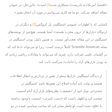
«
اقتصاد آمریکا (به نادرست) دستکاری شده
[1]
است
». با‌این‌حال، در عنوان
مقاله اضافه می‌کند: «
و ما چه کاری می‌توانیم در مورد آن انجام دهیم
.»
کسانی که با اظهارات عمومی استیگلیتز، پل کروگمن
[2]
و دیگران در
اردوگاه «بازارها از درون مخرب هستند» آشنا هستند، هیچ‌چیز از نوشته‌های
استیگلیتز در این مقاله تعجب‌آور نیست. به همین دلیل، بودن استیگلیتز در
مجله Scientific American کاملاً درست است، زیرا او می‌تواند ادعا کند که
در گفتمان علمی شرکت دارد، چیزی که می‌تواند با معادلات ریاضی زیادی که
بد بودن بازارهای آزاد را «اثبات» می‌کنند، ثابت کند:
از دیدگاه استیگلیتز، بازارها مملو از نقص در پردازش و انتقال اطلاعات
هستند و دولت باید آماده اصلاح این نقص‌ها باشد. استیگلیتز در
سخنرانی نوبل خود از «تضعیف» نظریه‌های بازار آزاد آدام اسمیت
صحبت کرد و اظهار داشت که «دست نامرئی» اسمیت یا وجود نداشته
یا «فلج» شده است. او خاطرنشان کرد که مباحث سیاسی عمده در دو