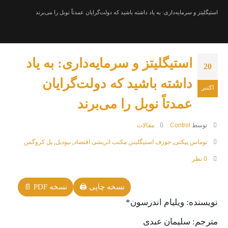
استیگلیتز و سرمایه‌داری: به یاد داشته باشید که دولت‌گرایان عمدتاً نوبل را می‌برند
استیگلیتز و سرمایه‌داری: به یاد
20
داشته باشید که دولت‌گرایان
اکتبر
عمدتاً نوبل را می‌برند
Control
مقالات
توسط
توماس پیکتی
جوزف استیگلیتز
مکتب اتریشی اقتصاد
نیودیل
پل کروگمن
,
,
,
,
0 نظر
نسخه چاپی 🖨
نسخه PDF 📄
نویسنده: ویلیام اندرسون*
مترجم: سلیمان عبدی