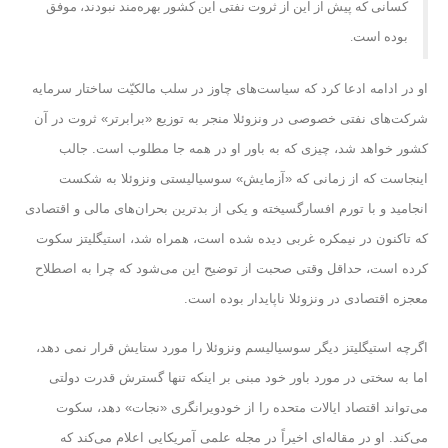
کسانی که پیش از این از ثروت نفتی این کشور بهره‌مند نبودند، موفق
بوده است.
او در ادامه ادعا کرد که سیاست‌های چاوز در سلب مالکیّت ساختار سرمایه
شرکت‌های نفتی خصوصی در ونزوئلا منجر به توزیع «برابرتر» ثروت در آن
کشور خواهد شد، چیزی که به باور او در همه جا مطلوب است. جالب
اینجاست که از زمانی که «آزمایش» سوسیالیستی ونزوئلا به شکست
انجامید و با تورم افسارگسیخته و یکی از بدترین بحران‌های مالی و اقتصادی
که تاکنون در نیمکره غربی دیده شده است، همراه شد، استیگلیتز سکوت
کرده است، حداقل وقتی صحبت از توضیح این می‌شود که چرا به اصطلاح
معجزه اقتصادی در ونزوئلا ناپایدار بوده است.
اگرچه استیگلیتز دیگر سوسیالیسم ونزوئلا را مورد ستایش قرار نمی دهد،
اما به سختی در مورد باور خود مبنی بر اینکه تنها گسترش قدرت دولتی
می‌تواند اقتصاد ایالات متحده را از خودویرانگری «نجات» دهد، سکوت
می‌کند. او در مقاله‌ای اخیراً در مجله علمی آمریکایی اعلام می‌کند که