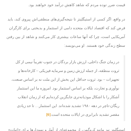
قیمت ضرر توده مردم که شاهد کاهش درآمد خود خواهند بود.
در واقع، اگر کسی از استیگلیتز تا نتیجه‌گیری‌های منطقی‌اش پیروی کند، باید
فرض کند که اقتصاد ایالات متحده دامی از استثمار و بدبختی برای کارگران
آمریکایی است، چرا که آنها ساعات بیشتری کار می‌کنند و شاهد از بین رفتن
سطح زندگی خود هستند. او می‌نویسد:
در زمان جنگ داخلی، ارزش بازار بردگان در جنوب تقریباً نیمی از کل
ثروت منطقه، از جمله ارزش زمین و سرمایه فیزیکی – کارخانه‌ها و
تجهیزات – بود. ثروت حداقل این بخش از این ملت نه بر اساس صنعت،
نوآوری و تجارت، بلکه بر اساس استثمار بود. امروزه ما این استثمار
آشکار را با اشکال موذیانه‌تری جایگزین کرده‌ایم که از زمان انقلاب
ریگان-تاچر در دهه ۱۹۸۰ تشدید شده‌اند. این استثمار… تا حد زیادی
مقصر تشدید نابرابری در ایالات متحده است.
[6]
استیگلیتز نیز مانند کروگمن، از مجموعه‌ای از آمار و نمودارها برای «اثبات»