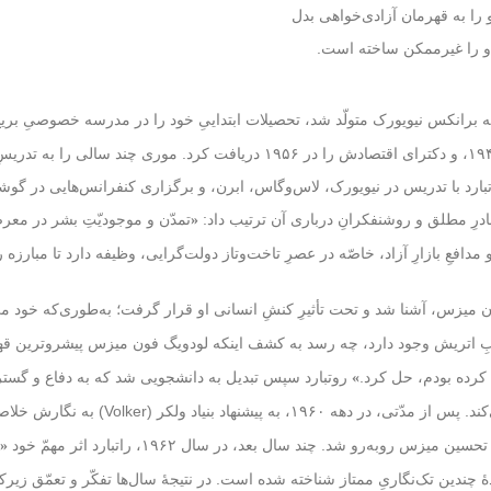
را به قهرمان آزادی‌خواهی بدل
 او را غیرممکن ساخته است.
بری
به تحصیل پرداخت. در آنجا لیسانس ریاضی خود را به سال ۱۹۴۵، و دکترای اقتصادش ر
راتبارد با تدریس در نیویورک، لاس‌وگاس، ابرن، و برگزاری کنفرانس‌هایی در گوش
قادرِ مطلق و روشنفکرانِ درباری آن ترتیب داد:
تمدّن و موجودیّتِ بشر در مع
«
ِ بازارِ آزاد، خاصّه در عصرِ تاخت‌وتاز دولت‌گرایی، وظیفه دارد تا مبارزه را
، آشنا شد و تحت تأثیرِ
او قرار گرفت؛ به‌طوری‌که خود م
ن میزس
کنشِ انسانی
وجود دارد، چه رسد به کشف اینکه
پیشروترین قهر
ِ اتریش
لودویگ فون میزس
کرده بودم، حل کرد.
روتبارد سپس تبدیل به دانشجویی شد که به دفاع و گسترش
»
، در دهه‌ ۱۹۶۰، به پیشنهاد بنیاد
(Volker) به نگارش خلاصه‌ای از رساله‌ٔ
ولکر
ه‌رو شد. چند سال بعد، در سال ۱۹۶۲، راتبارد اثر مهمّ خود
«
د‌هٔ چندین تک‌نگاریِ ممتاز شناخته شده است. در نتیجهٔ سال‌ها تفکّر و تعمّق زیر