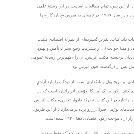
 از این پس، تمامِ مطالعاتِ اساسی در این رشتهٔ علمی
پایان کار!
را
»
«
ات داد. کتاب، تقریرِ گسترده‌ای از نظریّهٔ اقتصادی مکتب
 همهٔ جوانب آن از پیشرفتِ وضعِ بشر تا تأمین و بهبودِ
اددان برجستهٔ مکتب اتریش، آن را
مهم‌ترین رسالهٔ عمومی
«
 اتریش پس از درگذشت فون میزس بود.
است. از دیدگاه راتبارد آزادیِ
ند. رکودِ بزرگِ آمریکا، دوّمین اثر راتبارد است که در
 راتبارد در این کتاب، نظریّهٔ
مکتب اتریش
«
ادوار تجاری
»
س از سیاست‌هایِ تورّمیِ فدرال‌رزرو پرده برمی‌دارد تا از این طریق،
وجب رکود اقتصادی دههٔ ۱۹۳۰ شده است.
نامیده می‌شود. راتبارد ثابت می‌کند که فقط و فقط
ر
»