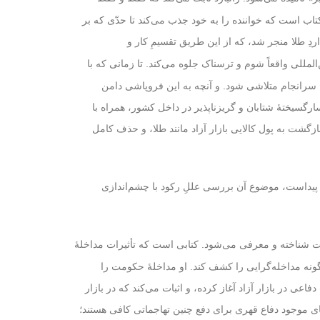
کتاب است که خواننده را به خود جذب می‌کند تا حدّی که بر
دِ طلا منجر شد، که از این طریق تقسیمِ کار و
‌المللی واقعاً شوم و ترسناک جلوه می‌کند. تا زمانی ‌که با
[…] سرانجام متلاشی شود. و آنچه به این فروپاشی دامن
فسارگسیختهٔ شتابان و گریزناپذیر در داخل کشور، همراه با
بازگشت به پول کالایی بازار آزاد مانند طلا، و حذف کامل
ز پیداست، موضوع آن بررسی عللِ رکود با چشم‌اندازی
شناخته و معرفی می‌شود. کتابی است که تأثیرات مداخلهٔ
لت
نه مداخله‌گرایی را کشف کند. او مداخلهٔ حکومت را
دفاعی در بازار آزاد آغاز کرده، و اثبات می‌کند که در بازار
های موجود دفاع قهری برای دفع چنین تهاجماتی کافی هستند؛