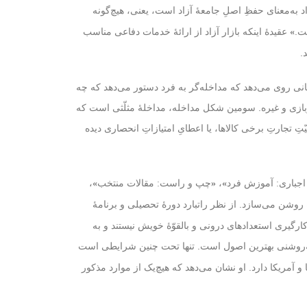
اد به‌معنای حفظِ اصلِ جامعهٔ آزاد است، یعنی، هیچ‌گونه
ت.
عقیدهٔ اینکه بازار آزاد از ارائهٔ خدمات دفاعی مناسب
»
.
نی روی می‌دهد که مداخله‌گر به فرد دستور می‌دهد که چه
 سربازی و غیره. سومین شکل مداخله، مداخلهٔ مثلّثی است که
ِ تجارتِ برخی کالاها، یا اعطایِ امتیازاتِ انحصاری دیده
،
،
 اجباری: آموزش فرد
»
«
چپ و راست: مقالات منتخب
»
 روشن می‌سازد. از نظر راتبارد دورهٔ تحصیلی و برنامهٔ
گیری استعدادهای درونی و بالقوّهٔ خویش نیستند و به
ه‌روشنی بهترین اصول است. تنها تحت چنین شرایطی است
مریکا دارد. او نشان می‌دهد که هیچ‌یک از موارد مذکور