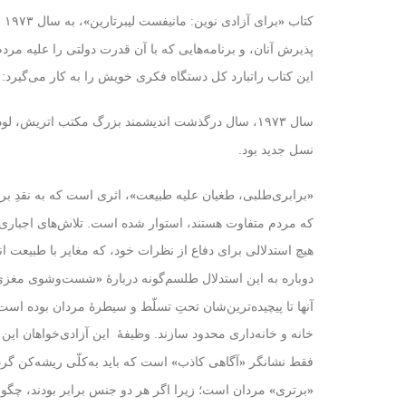
کتاب
،
«
برای آزادی نوین: مانیفست لیبرتارین
»
پذیرش آنان، و برنامه‌هایی که با آن قدرت دولتی را علیه مردم 
این کتاب راتبارد کل دستگاه فکری خویش را به کار می‌گیرد: ق
سال ۱۹۷۳، سال درگذشت اندیشمند بزرگ مکتب اتریش،
لو
نسل جدید بود.
«
برابری‌طلبی، طغیان علیه طبیعت
»
که مردم متفاوت‌ هستند، استوار شده است. تلاش‌های اجباری ب
هیچ استدلالی برای دفاع از نظرات خود، که مغایر با طبیعت ان
دوباره به این استدلال طلسم‌گونه دربارهٔ
شست‌وشوی مغزی
«
آنها تا پیچیده‌ترین‌شان تحتِ تسلّط و سیطرهٔ مردان بوده ا
خانه و خانه‌داری محدود سازند. وظیفهٔ این آزادی‌خواهان این 
فقط نشانگر
آگاهی کاذب
است که باید به‌کلّی ریشه‌کن گردد
»
«
برتری
مردان است؛ زیرا اگر هر دو جنس برابر بودند، چگون
»
«