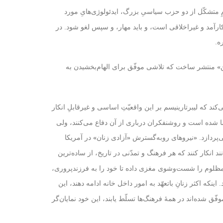
از نظامِ متشکّل از دو حزب سیاسیِ بزرگ، ایدئولوژی‌هایِ مورد
ناکارآمد و غیراخلاقی است، و باید مهار، و سپس لغو شود. در
ه.
منتشر ساخت که تلاشی موفّق برای الهام‌بخشیدن به
»
ردازد. راتبارد در این کتاب، که به سال ۱۹۷۴ منتشر شد، بیان می‌کند که لیبرتارینیسم بر این واقعیّتِ اساسی و غیرقابلِ انکار
ما شده است و روشنفکران درباری از آن دفاع می‌کنند، ولی
‌پردازد.
در آمریکا
«
نیروهای روبه‌گسترش
«
آزادی زنان
»
د انکار کنند که هر فرهنگ و تمدّنی در تاریخ، از ساده‌ترین
ان مظلوم را شست‌وشوی مغزی داده تا خود را به فرزندپروری،
 اینکه اکثر زنانِ باتعهّد به امور داخل خانه ادامه دهند، این
ق شده‌اند در همهٔ فرهنگ‌ها تسلّط یابند، این خود نمایان‌گر