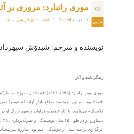
موری راتبارد: مروری بر آثا
02
توسط
Control
اقتصاددانان اتریشی
,
مقالات
مارس
نویسنده و مترجم: شیدوَش سپهرداد
زندگی‌نامه و آثار
موری نیوتن راتبارد (۱۹۹۵-۱۹۲۶) اقتصاددان، م
اقتصاد بود. نام این اندیشمندِ مدافعِ بازارِ آزاد، که خود را
میرا
«
کلاسیک
می‌نامید، با آثار عظیم و فراوان و سهمِ بزرگِ او در
»
دستاو
اثرگذاری بر سه نسل از جویندگانِ علم بود. مبارزهٔ سرسختانهٔ 