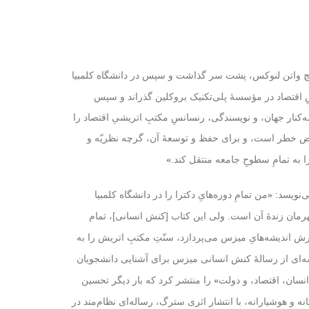
، پشت سر گذاشت و سپس در دانشگاه کلمبیا
چ واتن لنوکس
ا در ۱۹۵۶ دریافت کرد. موری چند سالی را به تدریسِ اقتصاد در مؤسسه‌ٔ پلی‌تکنیک بروکلین گذراند و سپس
ه‌کنار جهان، و نویسندگی، رنسانسِ مکتبِ اتریشیِ اقتصاد را
رض خطر است، و برای حفظ و توسعهٔ آن، گرچه نظریّه و
 به تمامِ سطوحِ جامعه منتقل کند.
»
ی‌نویسد:
من تمامِ دوره‌هایِ دکترا را در دانشگاه کلمبیا
«
مان زندهٔ آن است. ولی این کتاب [
]، تمام
کنش انسانی
 اندیشه‌هایِ میزس می‌پردازد، سنّتِ مکتبِ اتریش را به
برای آشنایی دانشجویان
کنش انسانی
میزس
را منتشر کرد که بار دیگر تحسین
انسان، اقتصاد، و دولت
»
کانه و هوشیارانه، با انتشار اثری سترگ، رساله‌ای نظام‌مند در