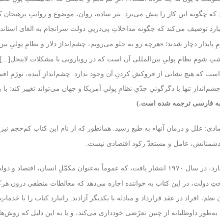
 که چگونه این کار را پیش می‌برد. نثر ساده، روان، موضوع و روایتِ پرهیجان 
رد توصیف می‌کند که چگونه مداخلاتِ پی‌درپیِ دولت سرانجام به الغای استاندار
ِ پایدار دچار شدند؛
هرچه رو به جلو می‌رویم، چشم‌انداز دلار و نظامِ پولیِ بین
«
 سرنوشتِ شومِ نظامِ پولیِ بین‌المللی آن است که در رویارویی با مشکلات لاینحل
ها است که هیچ نشانی از فروکش کردنِ آن وجود ندارد. چشم‌اندازِ آینده، تورّمِ ا
از تنها با دگرگونیِ جدّیِ نظامِ پولیِ آمریکا و جهان می‌تواند تغییر کند: با 
 به فارسی ترجمه شده است.)
به طبع رسید. همانطور که از نام این کتاب کم‌حجم نی
ادی: علل و درمان آنها
»
دشمنانش، عامل و مستعدّ رکود اقتصادی نیست.
 که عموماً به‌عنوان مکمّلِ
انسان، اقتصاد و دو
 دولت، در این کتاب به خواننده اجازه می‌دهد که مغالطات منطقی درون هرگو
م، افراد در عقد قرارداد و مبادله با یکدیگر آزادند. راتبارد کتاب را با خدماتِ 
به‌طور داوطلبانه از چنین تعرّضی خودداری می‌کند، و یا به این دلیل که روش‌