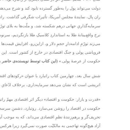
دولت می‌تواند پول را به‌طور گسترده نابود کند و شرح می‌دهد
، نمایندهٔ مجلس آمریکا، تأثیرات شگرفی گذاشت. راتبا
ران پال
سرمایه‌گذاریِ جهانی درهم شکسته شد، و ملّت‌ها به بلای تورّم
نرخ واقع‌بینانه‌ٔ طلا به استانداردِ کلاسیکِ طلا بازنگردیم،
می‌زند تورّمِ ادامه‌دارِ حجمِ دلار و، ازاین‌رو، افزایش قیمت‌
فروپاشی پولی و جنگ اقتصادی در خارج از کشور است. این چشم‌اند
حکومت از عرصه‌ٔ پولی.
» (این کتاب توسط نویسنده‌ی حاضر
شش سال بعد، چهارمین کتاب راتبارد با عنوان
«
رکودهای اقتص
اتریشی است که نشان می‌دهد سرمایه‌داری، برخلاف ادّعایِ 
دیگر اثر اقتصادی مهمّ راتبارد، در سال ۱۹۷۰ انتشار یافت،
«
قدرت و بازار: حکومت و اقتصاد
»
حکومت در اقتصاد را روشن می‌سازد. روتبارد، دشمنِ سرسختِ
تحریف‌گر و برهم‌زنندهٔ نظمِ اقتصادی می‌داند، که به موجب آن نظ
آزاد هیچ‌گونه تهاجمی به مالکیّت صورت نمی‌گیرد زیرا هرکس 