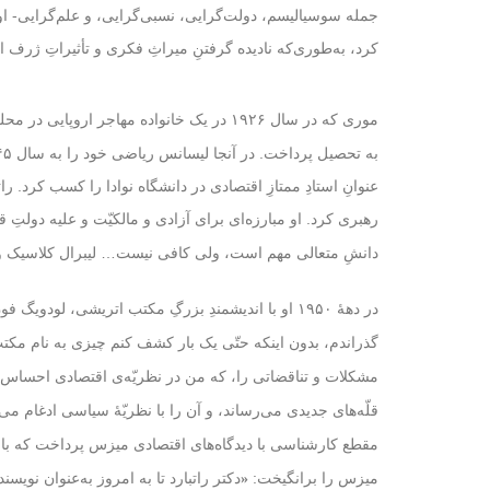
جمله سوسیالیسم، دولت‌گرایی، نسبی‌گرایی، و علم‌گرایی- او 
کرد، به‌‌طوری‌که نادیده گرفتنِ میراثِ فکری و تأثیراتِ ژرف
موری که در سال ۱۹۲۶ در یک خانواده مهاجر اروپایی در محله‌ برانکس نیویورک متولّد شد، تحصیلات ابتداییِ خود را در مدرسه‌ خصوصیِ
عنوانِ استادِ ممتازِ اقتصادی در دانشگاه نوادا را کسب کرد. 
رهبری کرد. او مبارزه‌ای برای آزادی و مالکیّت و علیه دولتِ 
دانشِ متعالی مهم است، ولی کافی نیست… لیبرال کلاسیک و مدافع
در دههٔ ۱۹۵۰ او با اندیشمندِ بزرگِ مکتب اتریشی،
لودویگ فو
گذراندم، بدون اینکه حتّی یک‌ بار کشف کنم چیزی به نام
مکتب
مشکلات و تناقضاتی را، که من در نظریّه‌ی اقتصادی احساس 
قلّه‌های جدیدی می‌رساند، و آن را با نظریّهٔ سیاسی ادغام می‌کند. پس از مدّتی
مقطع کارشناسی با دیدگاه‌های اقتصادی میزس پرداخت که با تحسین میزس روب
میزس را برانگیخت:
دکتر راتبارد تا به امروز به‌عنوان نویسن
«