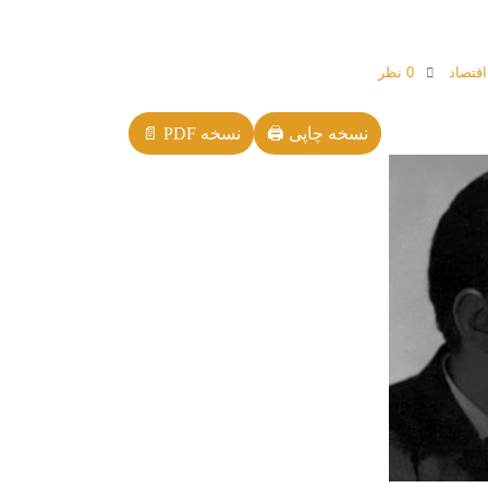
قتصاد
0 نظر
نسخه چاپی 🖨
نسخه PDF 📄