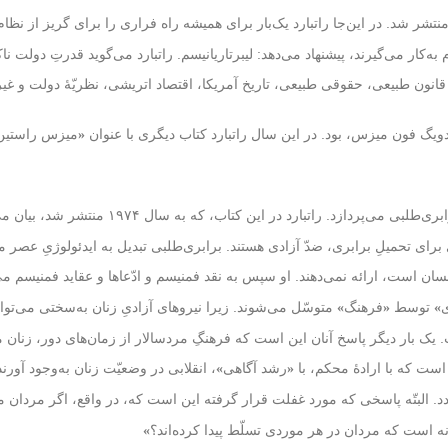
 به سال ۱۹۷۳ منتشر شد. در این‌جا راتبارد یک‌بار برای همیشه راه فراری را برای گریز 
به‌کار می‌گیرند، پیشنهاد می‌دهد: لیبرتاریانیسم. راتبارد می‌گوید قدرتِ دولت 
انون طبیعی، حقوقی طبیعی، تاریخ آمریکا، اقتصاد اتریشی، نظریّهٔ‌ دولت و غیر
، بود. در این سال راتبارد کتاب دیگری با عنوان
دویگ فون میزس
«
میزس راستین
، اثری است که به نقدِ برابری‌طلبی می‌پ
رای تحمیلِ برابری، ضدّ آزادی هستند. برابری‌طلبی تبدیل به ایدئولوژیِ عصر 
سان است، ارائه نمی‌دهند. او سپس به نقد فمنیسم و ادّعاها و عقاید فمنیسم می
توسط
فرهنگ
متوسّل می‌شوند. زیرا نیروهای آزادیِ زنان به‌سختی می‌توانن
»
«
»
ست. یک بار دیگر پاسخ آنان این است که فرهنگِ مردسالار از زمان‌های دور، زن
است که با ارادهٔ محکم، با
رشد آگاهی
، انقلابی در وضعیّت زنان به‌وجود آورند.
»
«
. البتّه پاسخی که مورد غفلت قرار گرفته این است که، در واقع، اگر مردان موفّ
ه است که مردان در هر موردی تسلّط پیدا کرده‌اند؟
»