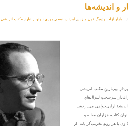
ر و اندیشه‌ها
بازار آزاد
,
لودویگ فون میزس
,
لیبرتاریانیسم
,
موری نیوتن راتبارد
,
مکتب اتریشی ا
ورّخ، و نظریّه‌پردازِ لیبرتارینِ مکتب اتریشی
ث‌دارِ سرسختِ لیبرال‌هایِ
 اندیشهٔ آزادی‌خواهی می‌درخشد.
ردِ او در طولِ ۴۵ سال نویسندگی و نظریّه‌پردازی، ۲۵ عنوان کتاب، هزاران مقاله و
وی با هر روندِ تخریب‌گرایانه -از