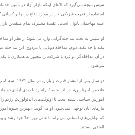
سپس نتیجه می‌گیرد که ادّعای اینکه بازار آزاد در تأمین خد
استفاده از قدرتِ فیزیکی جز در موارد دفاع در برابر کسانی‌ 
علیه مهاجمان ناتوان است، عقیدهٔ مشترک تمام منتقدین بازار
او سپس به بحث مداخله‌گرایی وارد می‌شود؛ از نظر او مداخل
بکند یا چه نکند. دوم، مداخلهٔ دوتایی یا مزدوج؛ این مداخله
در آن مداخله‌گر دو فرد یا شرکت را مجبور به همکاری با یکدیگ
می‌شود.
دو سال پس از انتشار
، در سال ۱۹۷۲، سه کتاب دیگر از راتبارد در دسترس خوانندگان قرار گرفت:
قدرت و بازار
در اثر نخستْ راتبارد با دیدی آزادی‌خواها
«
انجمن لیبرتارین
».
آموزش سیاسی شده است تا اولویّت‌هایِ ایدئولوژیکِ رژیم را 
نیازهای آنان توجّهی نمی‌شود. او می‌گوید:
بهترین شیوهٔ آمو
«
که توانایی‌های انسانی می‌تواند تا عالی‌ترین حدّ خود رشد و پ
اتّفاقی نیستند.