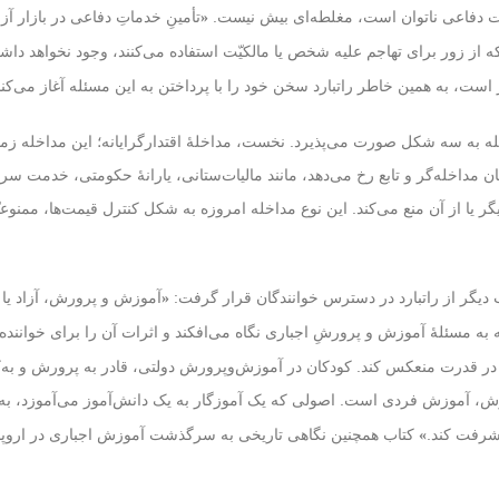
مات دفاعی ناتوان‌ است، مغلطه‌ای بیش نیست.
تأمینِ خدماتِ دفاعی در بازار آز
«
که از زور برای تهاجم علیه شخص یا مالکیّت استفاده می‌کنند، وجود نخواهد داش
 است، به همین خاطر راتبارد سخن خود را با پرداختن به این مسئله آغاز می‌کند
ه به سه شکل صورت می‌پذیرد. نخست، مداخلهٔ اقتدارگرایانه؛ این مداخله زما
 میان مداخله‌گر و تابع رخ می‌دهد، مانند مالیات‌ستانی، یارانهٔ حکومتی، خدمت
ر یا از آن منع می‌کند. این نوع مداخله امروزه به شکل کنترل قیمت‌ها، ممنوعیّت
«
آموزش ‌و پرورش، آزاد یا
نه به مسئلهٔ آموزش و پرورشِ اجباری نگاه می‌افکند و اثرات آن را برای خواننده
در قدرت منعکس کند. کودکان در آموزش‌وپرورش دولتی، قادر به پرورش و به‌کار
زش، آموزش فردی است. اصولی که یک آموزگار به یک دانش‌آموز می‌آموزد، ب
یشرفت کند.
کتاب همچنین نگاهی تاریخی به سرگذشت آموزش اجباری در اروپا و آ
»