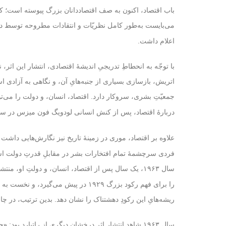
باب اقتصاد، اکنون به صف اقتصاددانان بزرگ پیوسته است؛ ک
می‌بایست به‌طور کامل نظریّات و انتقادات مطروحه توسط دکتر
اعلام داشت.
با توجّه به انحطاطِ تدریجیِ اندیشهٔ اقتصادی، انتشار این اث
اتریش، بازسازی بسیاری از جنبه‌هایِ آن، و نگاهی به آزادی ا
جمعیّتِ بشری، سروکار دارد.
را می‌تو
اقتصاد، انسان، و دولت
دربارهٔ اقتصاد، پس از
لودویگ فون میزس در سال ۴۹
کنش انسانی
علاوه بر اقتصاد، موری در زمینهٔ تاریخ نیز نگارش‌هایی داشت 
فردی سرچشمه‌ٔ تمام افتخارات بشر در مقابلِ قدرتِ دولت است.
سال ۱۹۶۳، یک سال پس از
او، منتشر
اقتصاد، انسان، و دولتِ
را برای فهم رکود بزرگ ۱۹۲۹ در پیش 
ریشه‌هایِ این رکودِ دهشتناک را نشان دهد. بدین ترتیب، در چارچوبی
سال ۱۹۶۳ شاهدِ انتشارِ اثرِ درخشان دیگری از راتبارد بود:
«
حک