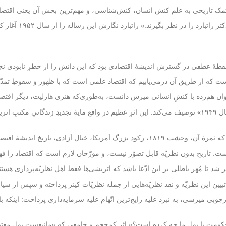
مک تاریخی به علم کنش انسان، کنش‌شناسی، و مهم‌ترین بخش آن یعنی اقتصاد.
 راتبارد را در نظر بگیرند.
راتبارد نگارش این رساله را از سال ۱۹۵۲ آغاز کرد و در سال ۱۹۵۹، در نامه‌ای به میزس
»
ر، نقطهٔ عطفی در گسترش اندیشهٔ اقتصادی بود که این دانش را از خطرِ نابودی نج
ست که از طریق آن درمی‌یابیم که اقتصاد علمی است که با ظهور و سقوطِ تمدّن و
ان هم‌رده با
میزس دانست، به‌طوری‌که
، دیگر اقتص
کنشِ انسانی
هنری هازلیت
۱۹
توصیف می‌کند. این اثرِ عظیم در واقع مایهٔ تجدیدِ زندگانیِ مکتبِ
»
که ثمرهٔ آن،
وحشت ۱۸۱۹، رکود بزرگ آمریکا، خیال آزادی، تاریخ اندیشهٔ اقتصادی، و تاریخ پول و بانکداری
 تاریخ بدون نظریّه قابل تصوّر نیست، و مورّخان لازم است که اقتصاد را فهم کن
 شد تا مُهر باطلی بر این ادّعا باشد که اتریشی‌ها فقط اهل نظریّه‌پردازی هستند.
می‌گیرد، و نخست به تبیین این نظریّه و نقد نظریّه‌هایی از جمله نظریّات کینز پرداخته و سپ
 میزسی، به نبرد علیه رایج‌ترین اتّهام علیه سرمایه‌داری پرداخت: اینکه بازار آزاد م
اثرِ کم‌حجم و جامعی که
ومت با پول ما چه کرده است؟
»
«
مانیفستِ پولِ معتب