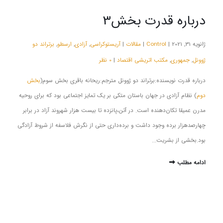
درباره قدرت بخش3
ژانویه 31, 2021 |
Control
|
مقالات
|
آریستوکراسی
,
آزادی
,
ارسطو
,
برتراند دو
ژوونل
,
جمهوری
,
مکتب اتریشی اقتصاد
|
0 نظر
درباره قدرت نویسنده:برتراند دو ژوونل مترجم:ریحانه باقری بخش سوم(
بخش
دوم
) نظام آزادی در جهان باستان متکی بر یک تمایز اجتماعی بود که برای روحیه
مدرن عمیقا تکان‌دهنده است. در آتن،پانزده تا بیست هزار شهروند آزاد در برابر
چهارصد‌هزار برده وجود داشت و برده‌داری حتی از نگرش فلاسفه از شروط آزادگی
بود.بخشی از بشریت...
ادامه مطلب